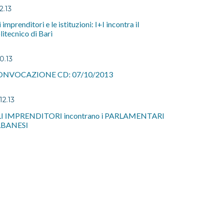
2.13
i imprenditori e le istituzioni: I+I incontra il
litecnico di Bari
10.13
ONVOCAZIONE CD: 07/10/2013
12.13
I IMPRENDITORI incontrano i PARLAMENTARI
LBANESI