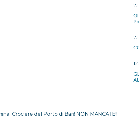
2.1
Gl
Po
7.
C
12.
GL
A
minal Crociere del Porto di Bari! NON MANCATE!!