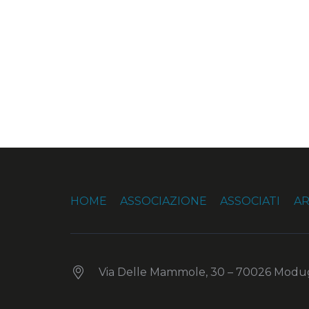
HOME
ASSOCIAZIONE
ASSOCIATI
AR
Via Delle Mammole, 30 – 70026 Modug