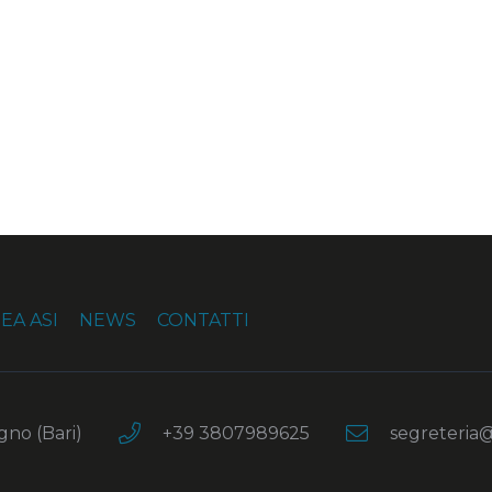
EA ASI
NEWS
CONTATTI
no (Bari)
+39 3807989625
segreteria