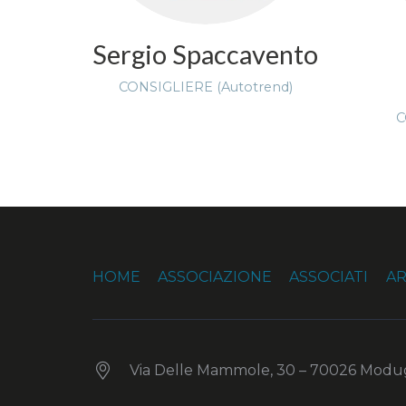
Sergio Spaccavento
CONSIGLIERE (Autotrend)
C
HOME
ASSOCIAZIONE
ASSOCIATI
AR
Via Delle Mammole, 30 – 70026 Modug