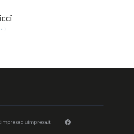
icci
a.)
@impresapiuimpresa.it