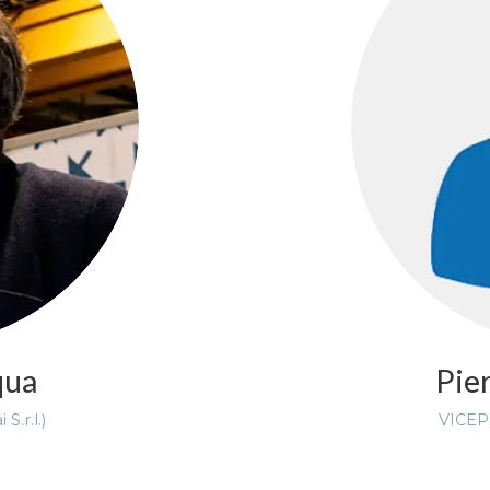
qua
Pie
.r.l.)
VICEPR