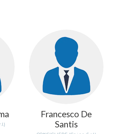
lma
Francesco De
Santis
l.)