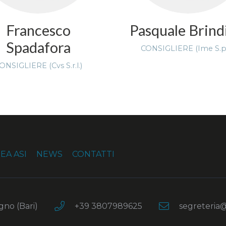
Francesco
Pasquale Brind
Spadafora
CONSIGLIERE (Ime S.p.
ONSIGLIERE (Cvs S.r.l.)
EA ASI
NEWS
CONTATTI
no (Bari)
+39 3807989625
segreteria