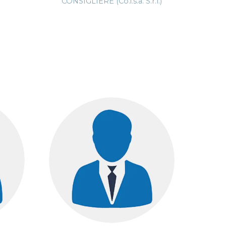
CONSIGLIERE (Co.i.s.a. S.r.l.)