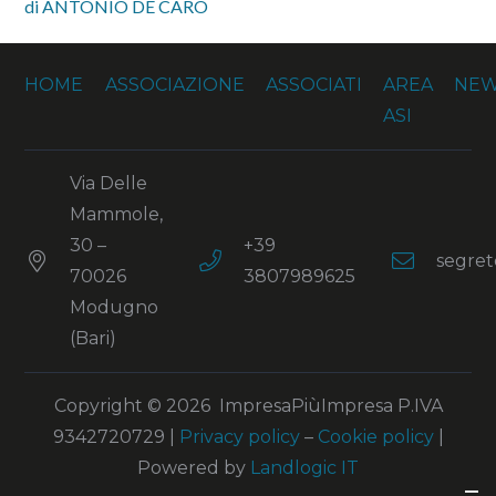
di ANTONIO DE CARO
HOME
ASSOCIAZIONE
ASSOCIATI
AREA
NE
ASI
Via Delle
Mammole,
30 –
+39
segret
70026
3807989625
Modugno
(Bari)
Copyright
© 2026
ImpresaPiùImpresa P.IVA
9342720729 |
Privacy policy
–
Cookie policy
|
Powered by
Landlogic IT