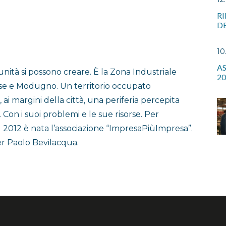
RI
DE
10
AS
unità si possono creare. È la Zona Industriale
20
iese e Modugno. Un territorio occupato
 ai margini della città, una periferia percepita
Con i suoi problemi e le sue risorse. Per
el 2012 è nata l’associazione “ImpresaPiùImpresa”.
er Paolo Bevilacqua.