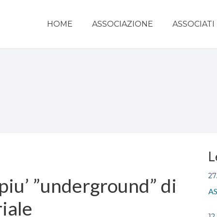
HOME
ASSOCIAZIONE
ASSOCIATI
L
27
 piu’ ”underground” di
AS
riale
12