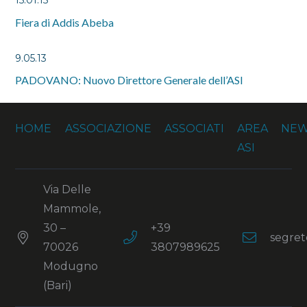
15.01.15
Fiera di Addis Abeba
9.05.13
PADOVANO: Nuovo Direttore Generale dell’ASI
HOME
ASSOCIAZIONE
ASSOCIATI
AREA
NE
ASI
Via Delle
Mammole,
30 –
+39
segret
70026
3807989625
Modugno
(Bari)